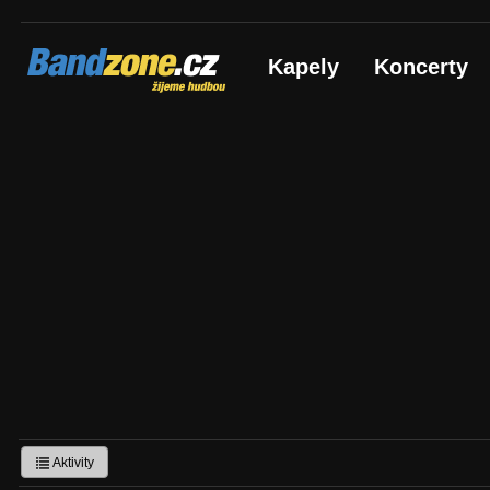
Bandzone.cz
Kapely
Koncerty
žijeme hudbou
Aktivity