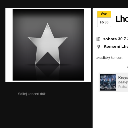
ČVC
Lho
so 30
sobota 30.7.
Komorní Lho
akustický koncert
Krey
heavy
Praha
Sdílej koncert dál: