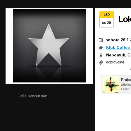
LED
Lok
so 29
sobota 29.1.
Klub Coffee
Nepomuk, Č
dobrovolné
Projec
altern
Praha
Sdílej koncert dál: