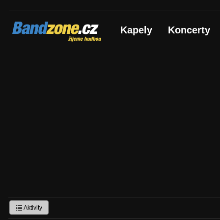
Bandzone.cz
Kapely
Koncerty
žijeme hudbou
Aktivity