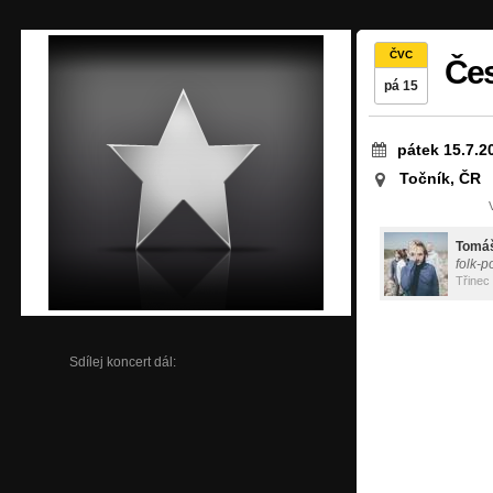
ČVC
Če
pá 15
pátek 15.7.2
Točník, ČR
Tomáš
folk-p
Třinec
Sdílej koncert dál: