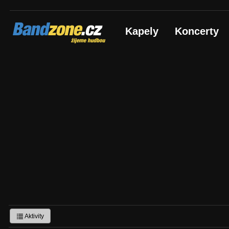
Bandzone.cz
Kapely
Koncerty
žijeme hudbou
Aktivity