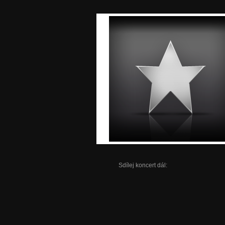
Sdílej koncert dál: