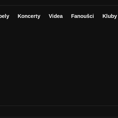
pely
Koncerty
Videa
Fanoušci
Kluby