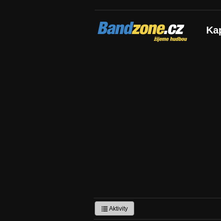
Bandzone.cz
Ka
žijeme hudbou
Aktivity