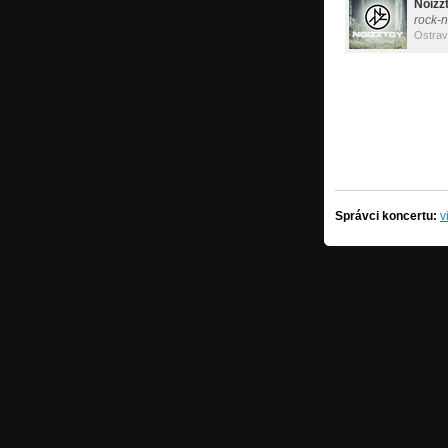
Noizz
rock-
Ostra
Správci koncertu:
v