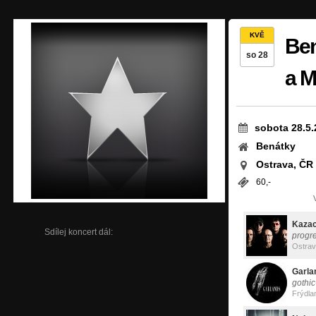
KVĚ
Ben
so 28
a M
sobota 28.5.
Benátky
Ostrava, ČR
60,-
Kazac
Sdílej koncert dál:
progre
Garla
gothi
Frýdla