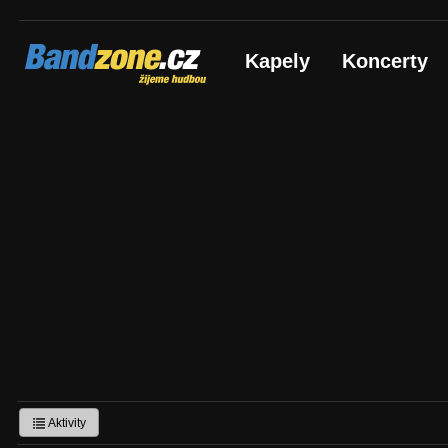
Bandzone.cz
Kapely
Koncerty
žijeme hudbou
Aktivity