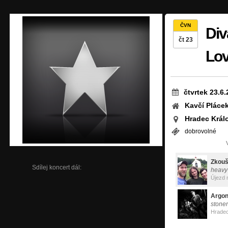
ČVN
Div
čt 23
Lov
čtvrtek 23.6
Kavčí Pláce
Hradec Král
dobrovolné
Zkouš
Sdílej koncert dál:
heavy
Újezd 
Argon
stoner
Hradec