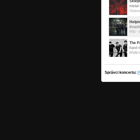
Sklep
metal
Opava
Helpn
thras
Píšť -
The P
hard r
Břidlič
Správci koncertu:
P