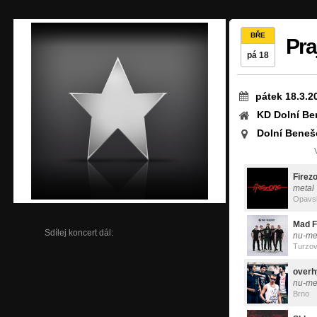
BŘE
Pra
pá 18
pátek 18.3.2
KD Dolní Be
Dolní Beneš
Firez
metal
Opavs
Mad F
Sdílej koncert dál:
nu-me
Turzo
overh
nu-me
Brno