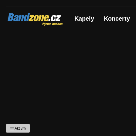
Bandzone.cz
Kapely
Koncerty
žijeme hudbou
Aktivity