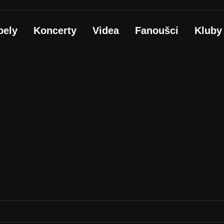
pely
Koncerty
Videa
Fanoušci
Kluby