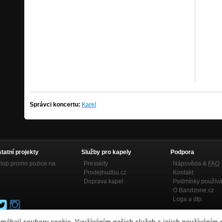
Správci koncertu:
Karel
statní projekty
Služby pro kapely
Podpora
top promo pozice na
Presskity
Nápověda &
FAQ
Prodejhudbu.cz
Kontakt
Doprava kapel
Podmínky používá
O Bandzone.cz
Loga a dtp.
máhají soubory cookie. Využíváním našich služeb s jejich používáním 