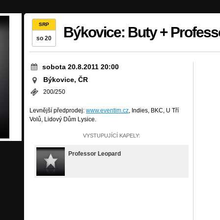
SRP
Býkovice: Buty + Profess
so 20
sobota 20.8.2011 20:00
Býkovice, ČR
200/250
Levnější předprodej:
www.eventim.cz
, Indies, BKC, U Tří
Volů, Lidový Dům Lysice.
VYSTUPUJÍCÍ KAPELY:
Professor Leopard