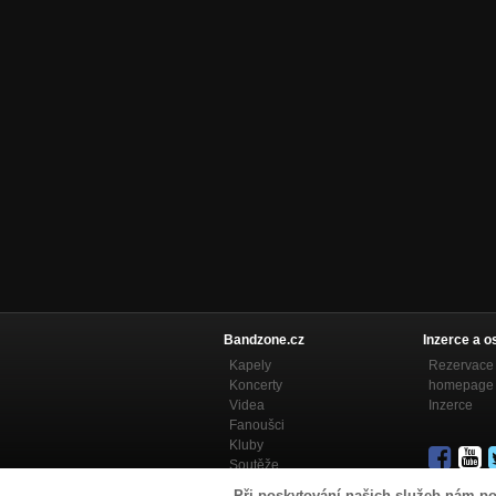
Bandzone.cz
Inzerce a o
Kapely
Rezervace 
Koncerty
homepage
Videa
Inzerce
Fanoušci
Kluby
Soutěže
Bandzone.cz blog
Při poskytování našich služeb nám po