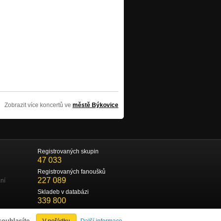
Zobrazit více koncertů ve
městě Býkovice
Registrovaných skupin
47 033
Registrovaných fanoušků
227 089
ní
Skladeb v databázi
339 800
souhlasíte.
V pořádku
Další informace