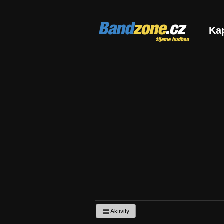
Bandzone.cz
Ka
žijeme hudbou
Aktivity