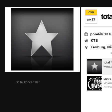
ČVN
tot
po 13
pondělí 13.6
KTS
Freiburg, N
total 
www.t
Idiot
Sdílej koncert dál:
viole
Zvolen