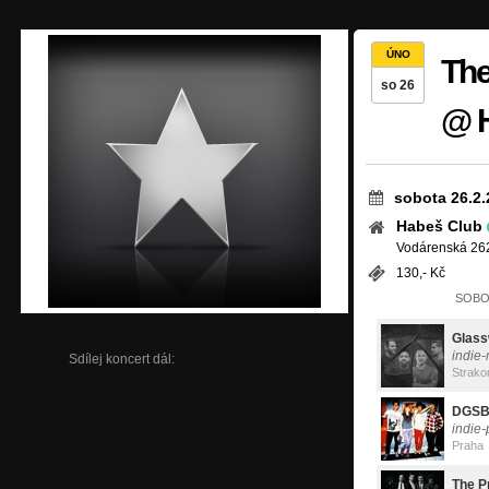
ÚNO
The
so 26
@ 
sobota 26.2.
Habeš Club
Vodárenská 262
130,- Kč
SOBOT
Glass
indie-
Sdílej koncert dál:
Strako
DGS
indie
Praha
The P