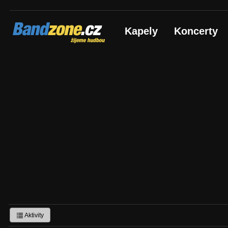
Bandzone.cz
Kapely
Koncerty
žijeme hudbou
Aktivity