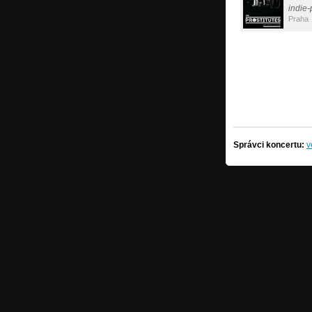
indie
Praha
Správci koncertu:
v