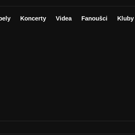
pely
Koncerty
Videa
Fanoušci
Kluby