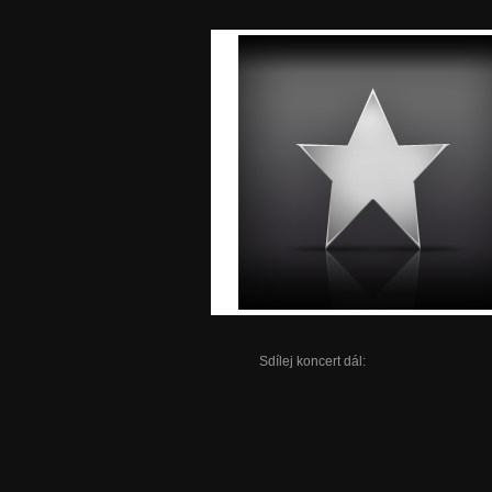
Sdílej koncert dál: