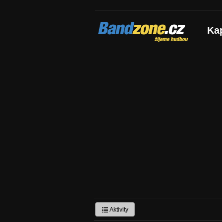
Bandzone.cz
Ka
žijeme hudbou
Aktivity