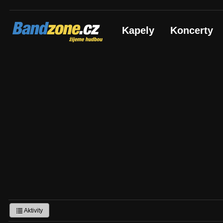
Bandzone.cz
Kapely
Koncerty
žijeme hudbou
Aktivity