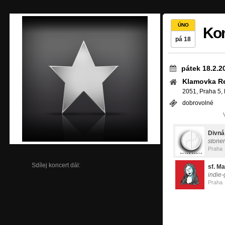
ÚNO
Kon
pá 18
pátek 18.2.2
Klamovka R
2051, Praha 5,
dobrovolné
Divná
stoner
Praha
Sdílej koncert dál:
sf. M
indie
Praha