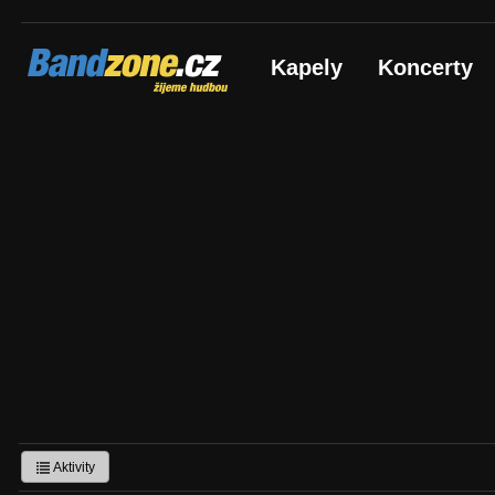
Bandzone.cz
Kapely
Koncerty
žijeme hudbou
Aktivity