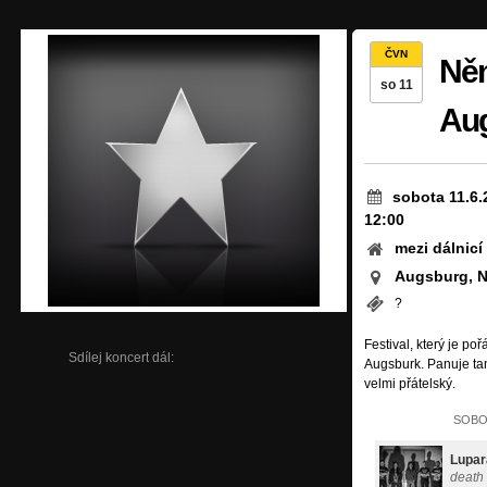
ČVN
Něm
so 11
Au
sobota 11.6.
12:00
mezi dálnicí a
Augsburg, 
?
Festival, který je p
Sdílej koncert dál:
Augsburk. Panuje tam
velmi přátelský.
SOBOT
Lupar
death