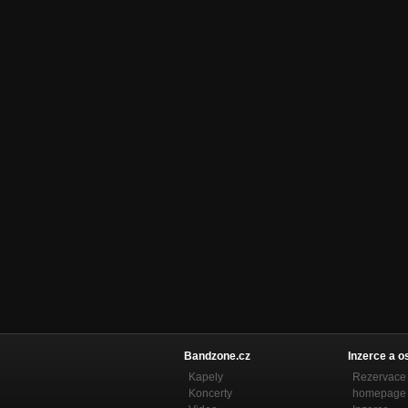
Bandzone.cz
Inzerce a o
Kapely
Rezervace 
Koncerty
homepage