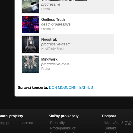
progressive
Praha
Godless Truth
death-progressive
Olomouc
Noostrak
progressive-death
Havlíčkův Brod
Mindwork
progressive-metal
Praha
,
Správci koncertu:
DON MOSCONNI
EXIT-US
statní projekty
Služby pro kapely
Podpora
top promo pozice na
Presskity
Nápověda &
FAQ
Prodejhudbu.cz
Kontakt