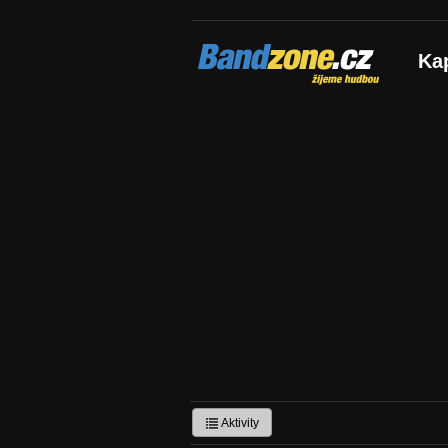
Bandzone.cz
Ka
žijeme hudbou
Aktivity