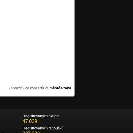
Zobrazit více koncertů ve
městě Praha
Registrovaných skupin
47 029
Registrovaných fanoušků