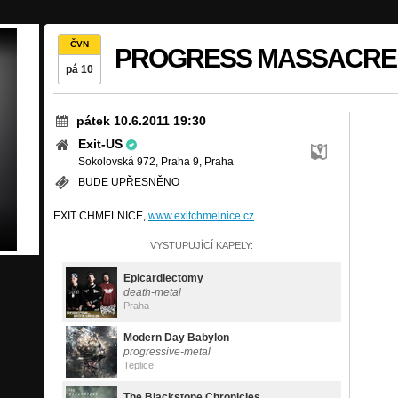
ČVN
PROGRESS MASSACRE
pá 10
pátek 10.6.2011 19:30
Exit-US
Sokolovská 972, Praha 9, Praha
BUDE UPŘESNĚNO
EXIT CHMELNICE,
www.exitchmelnice.cz
VYSTUPUJÍCÍ KAPELY:
Epicardiectomy
death-metal
Praha
Modern Day Babylon
progressive-metal
Teplice
The Blackstone Chronicles