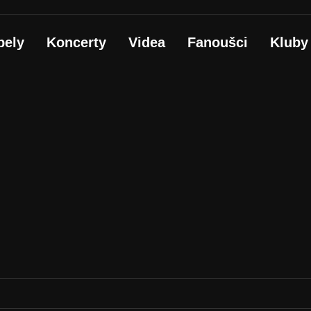
pely
Koncerty
Videa
Fanoušci
Kluby