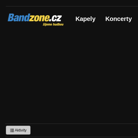
Bandzone.cz
Kapely
Koncerty
žijeme hudbou
Aktivity