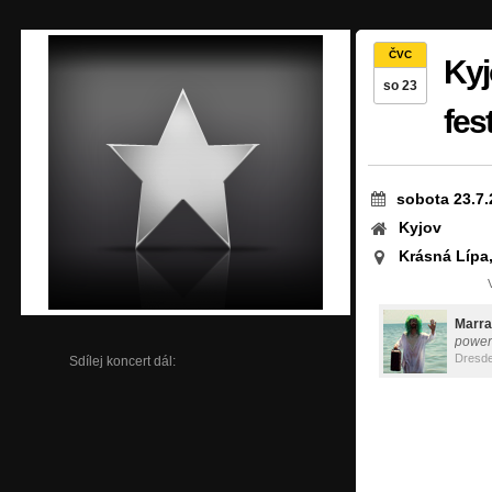
ČVC
Kyj
so 23
fes
sobota 23.7.
Kyjov
Krásná Lípa
Marra
power
Dresd
Sdílej koncert dál: