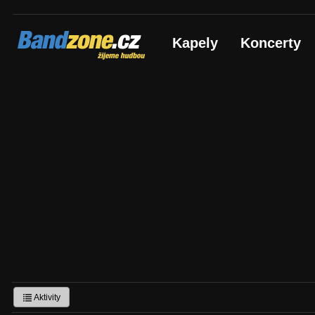
Bandzone.cz
Kapely
Koncerty
žijeme hudbou
Aktivity