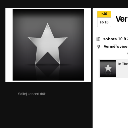
ZÁŘ
Ver
so 10
sobota 10.9.
Verměřovice
In Th
Sdílej koncert dál: