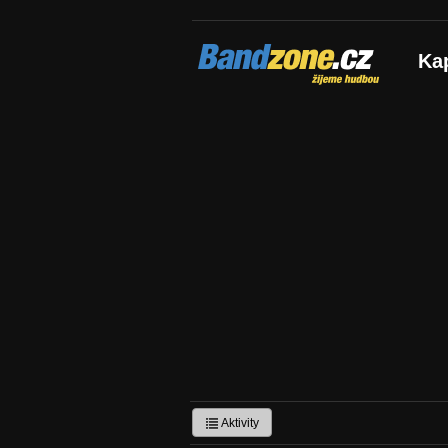
Bandzone.cz
Ka
žijeme hudbou
Aktivity