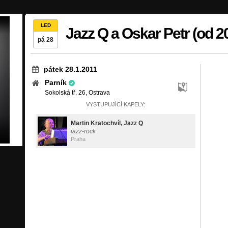
LED
Jazz Q a Oskar Petr (od 2
pá 28
pátek 28.1.2011
Parník
Sokolská tř. 26, Ostrava
VYSTUPUJÍCÍ KAPELY:
Martin Kratochvíl, Jazz Q
jazz-rock
Praha