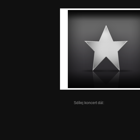
Sdílej koncert dál: