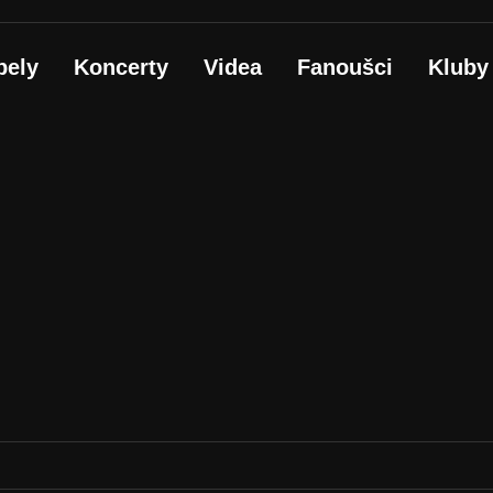
pely
Koncerty
Videa
Fanoušci
Kluby