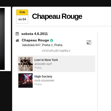
ČVN
Chapeau Rouge
so 04
sobota 4.6.2011
Chapeau Rouge
Jakubská 647, Praha 1, Praha
VYSTUPUJÍCÍ KAPELY:
Lost in New York
acoustic-surf
Praha
High Society
rock-crossover
Praha