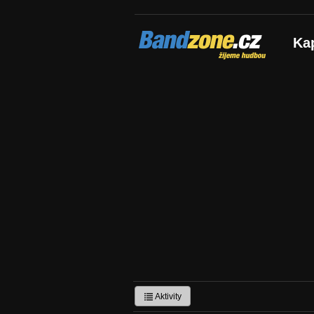
Bandzone.cz
Ka
žijeme hudbou
Aktivity