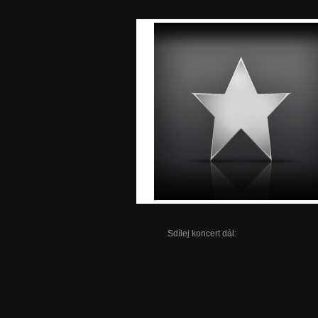
Sdílej koncert dál: