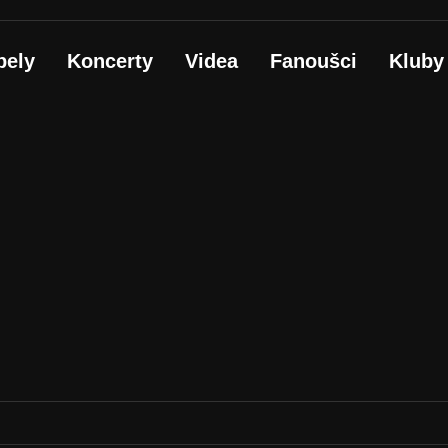
pely
Koncerty
Videa
Fanoušci
Kluby