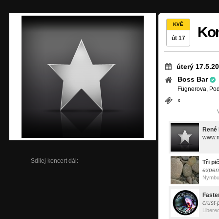
KVĚ
Kon
út 17
úterý 17.5.2
Boss Bar
Fügnerova, Po
x
René
www.m
Sdílej koncert dál:
Tři pi
exper
Nymbu
Faste
crust
Libere