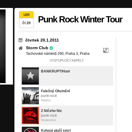
LED
Punk Rock Winter Tour
čt 20
čtvrtek 20.1.2011
Storm Club
Tachovské náměstí 290, Praha 3, Praha
VYSTUPUJÍCÍ KAPELY:
BANKRUPT/Hun/
Falešný Obvinění
punk-rock
Kladno
Z Ničeho Nic
punk-rock
Strakonice
Kohout plaší smrt