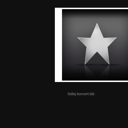
Sdílej koncert dál: