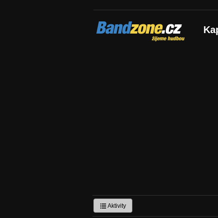
Bandzone.cz
Ka
žijeme hudbou
Aktivity