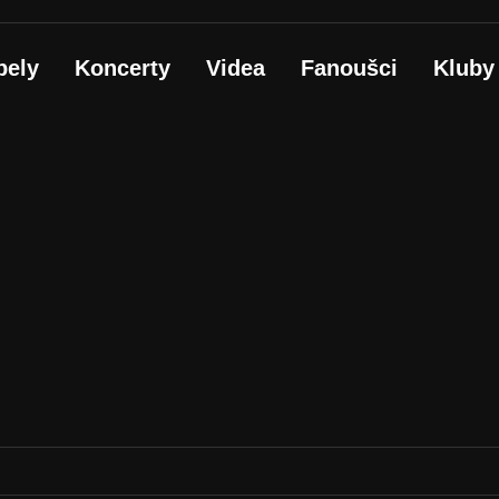
pely
Koncerty
Videa
Fanoušci
Kluby