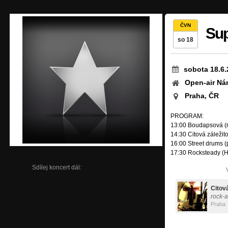
ČVN
Sup
so 18
sobota 18.6.
Open-air Ná
Praha, ČR
PROGRAM:
13:00 Boudapsová (r
14:30 Citová záležito
16:00 Street drums 
17:30 Rocksteady (H
Sdílej koncert dál:
Citová
rock-a
Praha