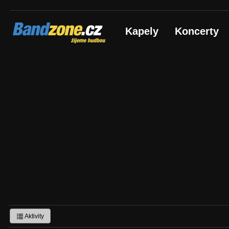
Bandzone.cz
Kapely
Koncerty
žijeme hudbou
Aktivity