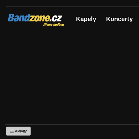
Bandzone.cz
Kapely
Koncerty
žijeme hudbou
Aktivity