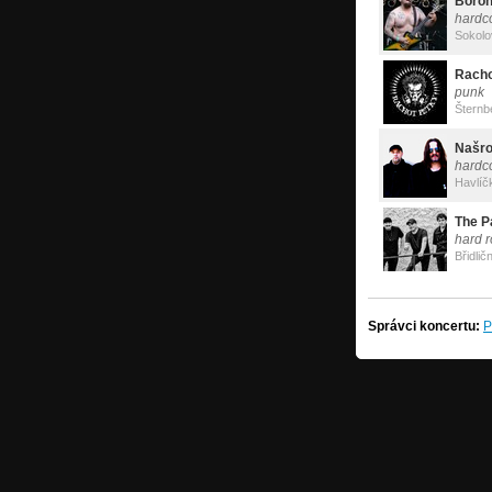
Boro
hardc
Sokolo
Racho
punk
Šternb
Našro
hardc
Havlíč
The P
hard r
Břidlič
Správci koncertu:
P