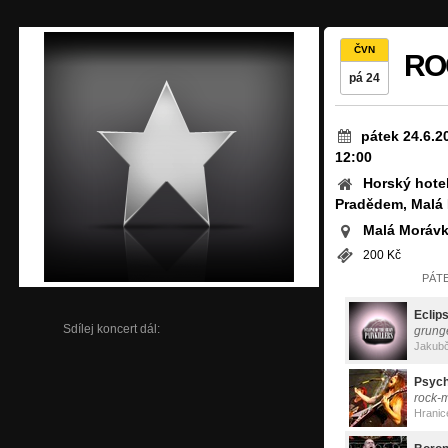
ČVN
RO
pá 24
pátek 24.6.2
12:00
Horský hotel
Pradědem, Malá
Malá Morávk
200 Kč
PÁTE
Eclips
Sdílej koncert dál:
grung
Jakubč
Psych
rock-
Hranic