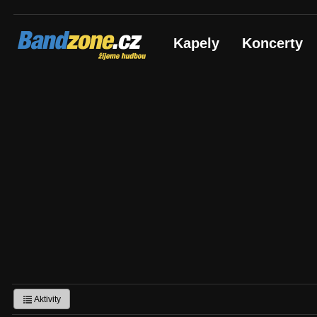
Bandzone.cz
Kapely
Koncerty
žijeme hudbou
Aktivity