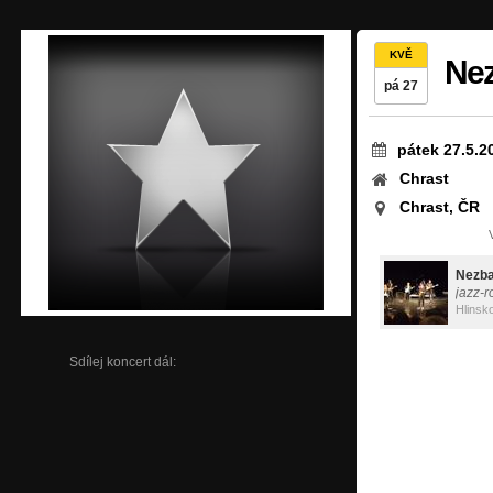
KVĚ
Ne
pá 27
pátek 27.5.2
Chrast
Chrast, ČR
Nezb
jazz-r
Hlinsk
Sdílej koncert dál: