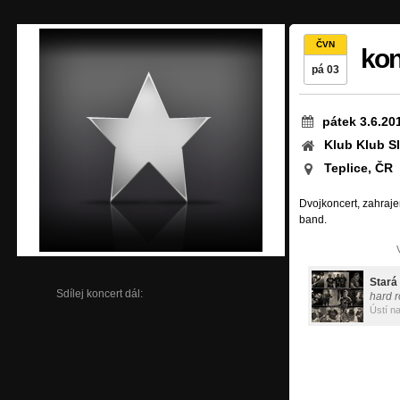
ČVN
kon
pá 03
pátek 3.6.20
Klub Klub Sl
Teplice, ČR
Dvojkoncert, zahraj
band.
Stará
Sdílej koncert dál:
hard r
Ústí n