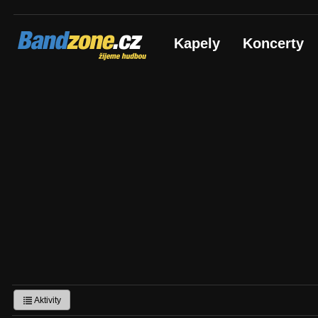
Bandzone.cz
Kapely
Koncerty
žijeme hudbou
Aktivity