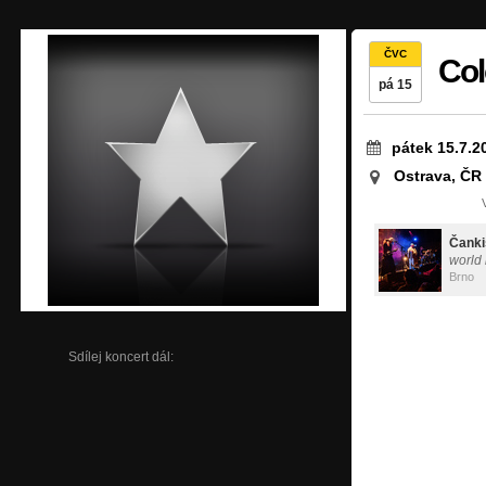
ČVC
Col
pá 15
pátek 15.7.2
Ostrava, ČR
Čanki
world
Brno
Sdílej koncert dál: