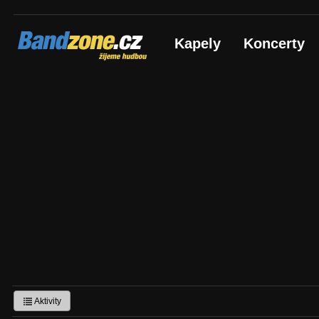
Bandzone.cz
Kapely
Koncerty
žijeme hudbou
Aktivity