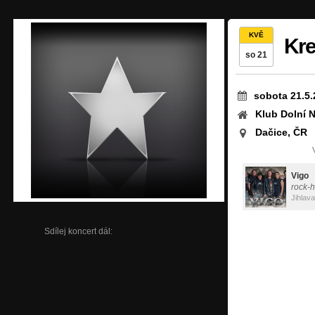
KVĚ
Kre
so 21
sobota 21.5.
Klub Dolní 
Dačice, ČR
Vigo
rock-h
Jihlava
Sdílej koncert dál: