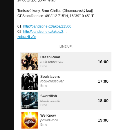
24:00 ŽREC (folk-metal)
Tenisové kurty, Brno-Chrlice (Jihomoravský kraj)
GPS souřadnice: 49°8'12.715"N, 16°39'10.451"E
01.
http://bandzone.cz/akce/21500
02.
http://bandzone.cz/akce/2
…
zobrazit vše
LINE UP:
Crash Road
16:00
rock-crossover
Brno
Soulslavers
17:00
rock-crossover
Brno
Swordfish
18:00
death-thrash
Brno
We Know
19:00
power-rock
Brno