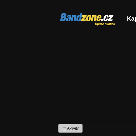
Bandzone.cz
Ka
žijeme hudbou
Aktivity