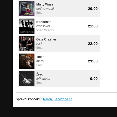
Misty Ways
20:00
gothic-metal
Brno
Nonsense
21:00
crossover
Velké Meziříčí
Gate Crasher
22:00
rock
Brno
Thief
23:00
metal
Brno
Žrec
0:00
folk-metal
Brno
,
Správci koncertu:
Neron
Bandzone.cz