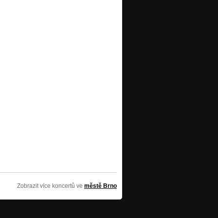
Zobrazit více koncertů ve
městě Brno