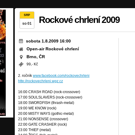
SRP
Rockové chrlení 2009
so 01
sobota 1.8.2009 16:00
Open-air Rockové chrlení
Brno, ČR
99,- Kč
2. ročník
www.facebook.com/rockovechrleni
http://rockovechrleni.wgz.cz
16:00 CRASH ROAD (rock-crossover)
17:00 SOULSLAVERS (rock-crossover)
18:00 SWORDFISH (thrash-metal)
19:00 WE KNOW (rock)
20:00 MISTY WAYS (gothic-metal)
21:00 NONSENSE (crossover)
22:00 GATE CRASHER (rock)
23:00 THIEF (metal)