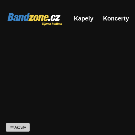
Bandzone.cz
Kapely
Koncerty
žijeme hudbou
Aktivity