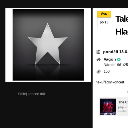
ČVN
Tal
po 13
Hla
pondělí 13.6
Vagon
Národní 961/25
150
nekuřácký koncert
Sdílej koncert dál:
The C
pop-r
Praha