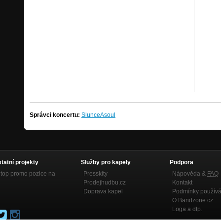
Správci koncertu:
SlunceAsoul
statní projekty
Služby pro kapely
Podpora
top promo pozice na
Presskity
Nápověda &
FAQ
Prodejhudbu.cz
Kontakt
Doprava kapel
Podmínky používá
O Bandzone.cz
Loga a dtp.