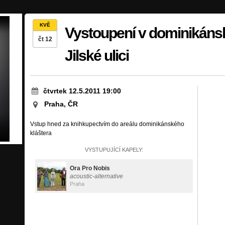
KVĚ
Vystoupení v dominikáns
čt 12
Jilské ulici
čtvrtek 12.5.2011 19:00
Praha, ČR
Vstup hned za knihkupectvím do areálu dominikánského
kláštera
VYSTUPUJÍCÍ KAPELY:
Ora Pro Nobis
acoustic-alternative
Praha