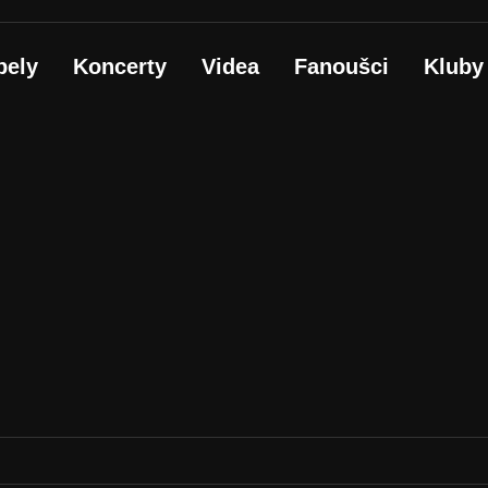
pely
Koncerty
Videa
Fanoušci
Kluby