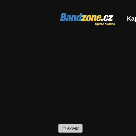
Bandzone.cz
Ka
žijeme hudbou
Aktivity