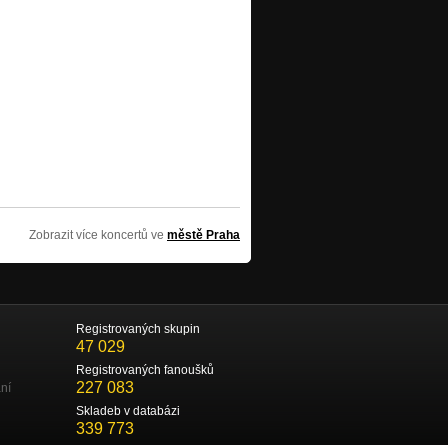
Zobrazit více koncertů ve
městě Praha
Registrovaných skupin
47 029
Registrovaných fanoušků
227 083
ní
Skladeb v databázi
339 773