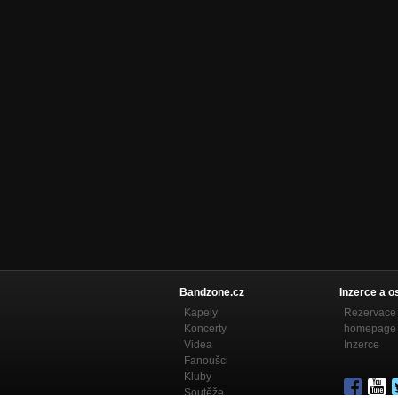
Bandzone.cz
Inzerce a o
Kapely
Rezervace 
Koncerty
homepage
Videa
Inzerce
Fanoušci
Kluby
Soutěže