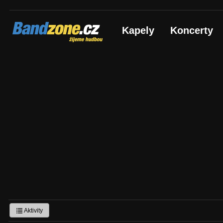
Bandzone.cz
Kapely
Koncerty
žijeme hudbou
Aktivity