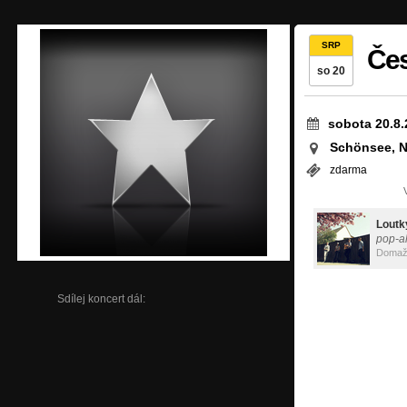
SRP
Če
so 20
sobota 20.8.
Schönsee, 
zdarma
Loutk
pop-al
Domažl
Sdílej koncert dál: