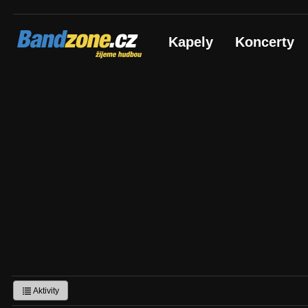
Bandzone.cz
Kapely
Koncerty
žijeme hudbou
Aktivity