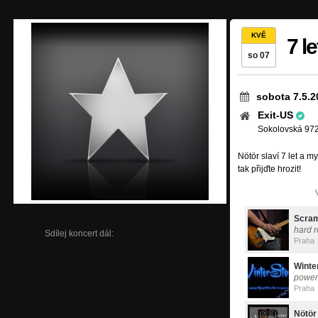
KVĚ
7 l
so 07
sobota 7.5.2
Exit-US
Sokolovská 972
Nötör slaví 7 let a 
tak přijďte hrozit!
Scra
hard r
Sdílej koncert dál:
Praha
Winte
power
Praha
Nötör