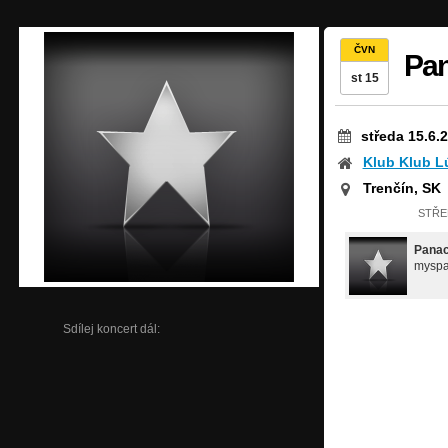
ČVN
Pan
st 15
středa 15.6.
Klub Klub L
Trenčín, SK
STŘED
Panac
myspa
Sdílej koncert dál: