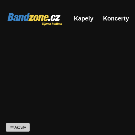
Bandzone.cz
Kapely
Koncerty
žijeme hudbou
Aktivity