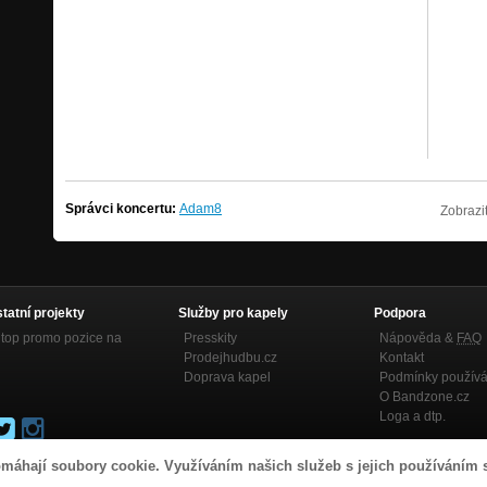
Správci koncertu:
Adam8
Zobrazi
statní projekty
Služby pro kapely
Podpora
top promo pozice na
Presskity
Nápověda &
FAQ
Prodejhudbu.cz
Kontakt
Doprava kapel
Podmínky používá
O Bandzone.cz
Loga a dtp.
máhají soubory cookie. Využíváním našich služeb s jejich používáním 