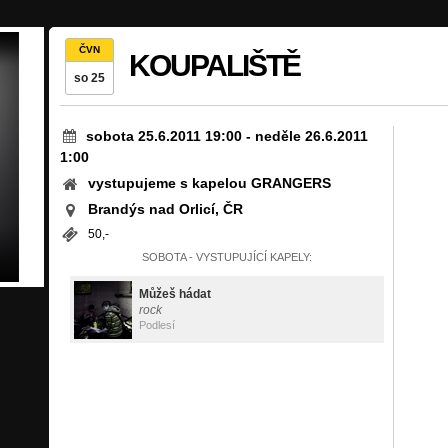
ČVN
KOUPALIŠTĚ
so 25
sobota 25.6.2011 19:00
-
neděle 26.6.2011
1:00
vystupujeme s kapelou GRANGERS
Brandýs nad Orlicí, ČR
50,-
SOBOTA - VYSTUPUJÍCÍ KAPELY:
Můžeš hádat
rock
Podlesí