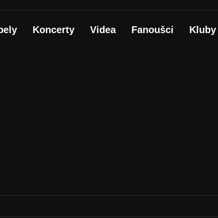
pely
Koncerty
Videa
Fanoušci
Kluby