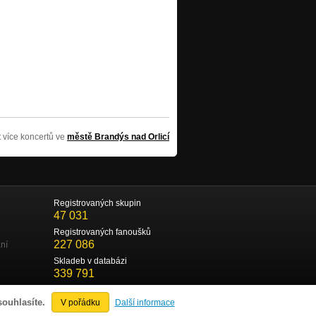
t více koncertů ve
městě Brandýs nad Orlicí
Registrovaných skupin
47 031
Registrovaných fanoušků
227 086
ní
Skladeb v databázi
339 791
souhlasíte.
V pořádku
Další informace