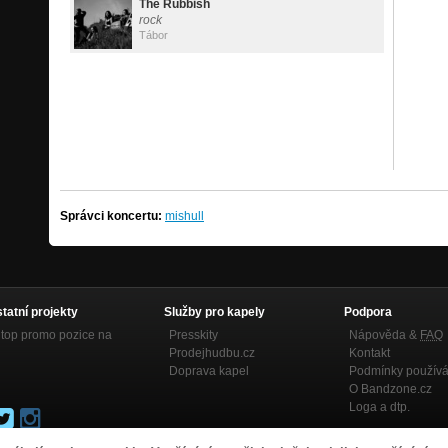
The Rubbish
rock
Tábor
Správci koncertu:
mishull
statní projekty
Služby pro kapely
Podpora
top promo pozice na
Presskity
Nápověda &
FAQ
Prodejhudbu.cz
Kontakt
Doprava kapel
Podmínky používá
O Bandzone.cz
Loga a dtp.