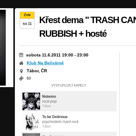
ČVN
Křest dema " TRASH CAN
so 11
RUBBISH + hosté
sobota 11.6.2011 19:00
-
23:00
Klub Na Bečvárně
Tábor, ČR
60
VYSTUPUJÍCÍ KAPELY:
Notemo
rock-pop
Tábor
To be Delirious
psychedelic-hard rock
Tábor