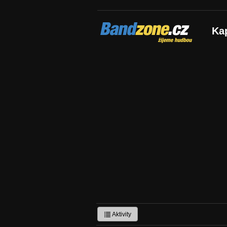
Bandzone.cz
Ka
žijeme hudbou
Aktivity