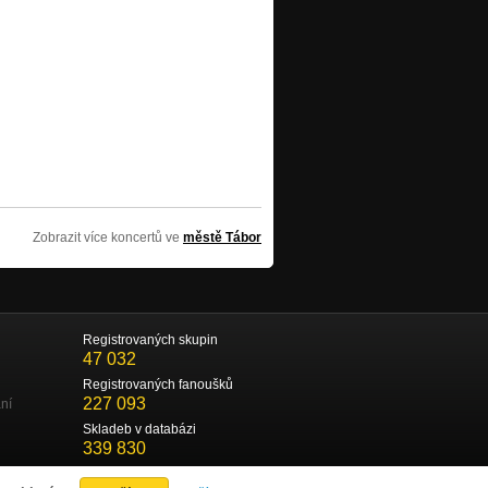
Zobrazit více koncertů ve
městě Tábor
Registrovaných skupin
47 032
Registrovaných fanoušků
227 093
ní
Skladeb v databázi
339 830