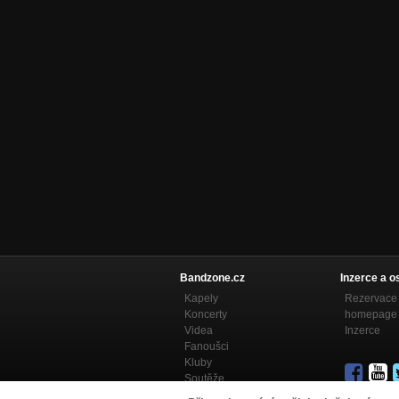
Bandzone.cz
Inzerce a o
Kapely
Rezervace 
Koncerty
homepage
Videa
Inzerce
Fanoušci
Kluby
Soutěže
Bandzone.cz blog