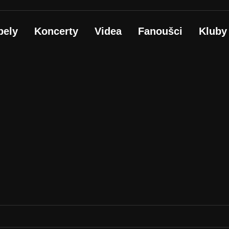
pely
Koncerty
Videa
Fanoušci
Kluby