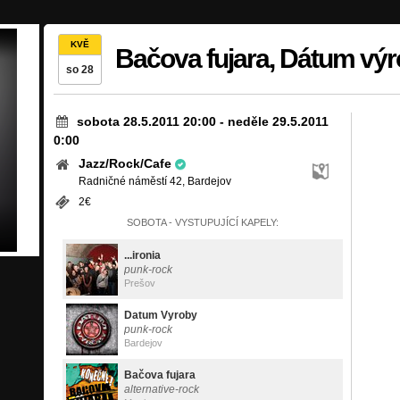
KVĚ
Bačova fujara, Dátum výrob
so 28
sobota 28.5.2011 20:00
-
neděle 29.5.2011
0:00
Jazz/Rock/Cafe
Radničné náměstí 42, Bardejov
2€
SOBOTA - VYSTUPUJÍCÍ KAPELY:
...ironia
punk-rock
Prešov
Datum Vyroby
punk-rock
Bardejov
Bačova fujara
alternative-rock