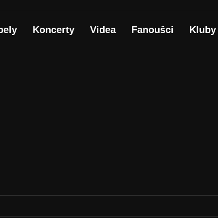
pely
Koncerty
Videa
Fanoušci
Kluby