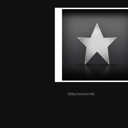
Sdílej koncert dál: