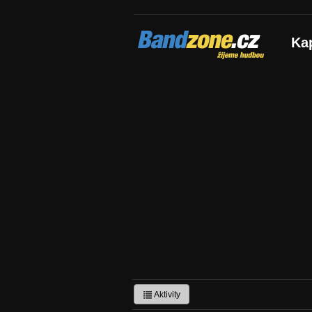
Bandzone.cz
Ka
žijeme hudbou
Aktivity