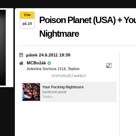
ČVN
Poison Planet (USA) + Yo
pá 24
Nightmare
pátek 24.6.2011 19:30
MCBožák
Antonína Sochora 1516, Teplice
VYSTUPUJÍCÍ KAPELY:
Your Fucking Nightmare
hardcore-punk
Teplice