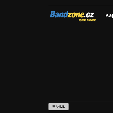
Bandzone.cz
Ka
žijeme hudbou
Aktivity