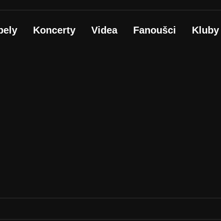
pely
Koncerty
Videa
Fanoušci
Kluby