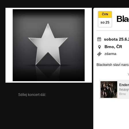
ČVN
Bla
so 25
sobota 25.6.
Brno, ČR
zdarma
Blackwish slaví naro
Endem
heavy
Brno
Sdílej koncert dál: