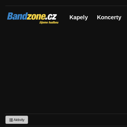
Bandzone.cz
Kapely
Koncerty
žijeme hudbou
Aktivity