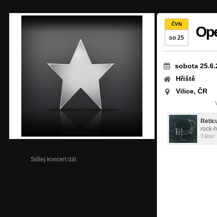
ČVN
Ope
so 25
sobota 25.6.
Hřiště
Vilice, ČR
Reticu
rock-h
Tábor
Sdílej koncert dál: