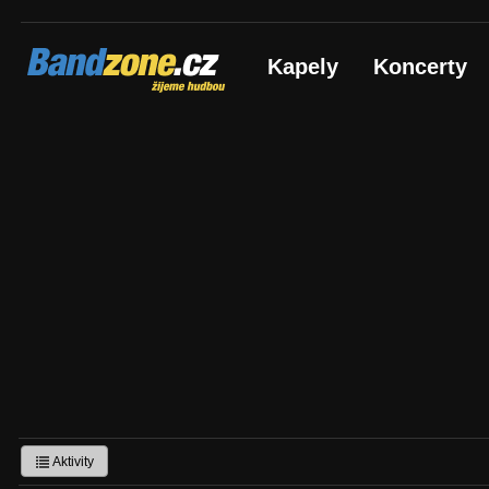
Bandzone.cz
Kapely
Koncerty
žijeme hudbou
Aktivity