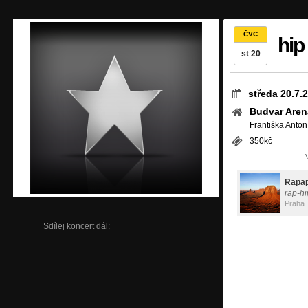
ČVC
hip
st 20
středa 20.7.
Budvar Aren
Františka Antonín
350kč
Rapa
rap-h
Praha
Sdílej koncert dál: