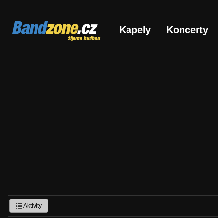
Bandzone.cz
Kapely
Koncerty
žijeme hudbou
Aktivity