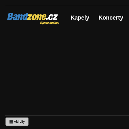
Bandzone.cz
Kapely
Koncerty
žijeme hudbou
Aktivity