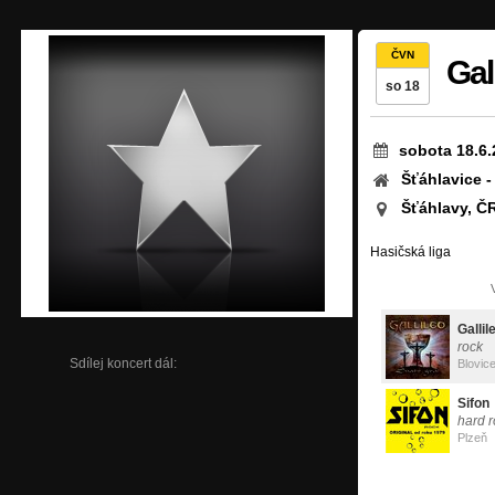
ČVN
Gal
so 18
sobota 18.6.
Šťáhlavice -
Šťáhlavy, Č
Hasičská liga
Gallil
rock
Sdílej koncert dál:
Blovic
Sifon
hard 
Plzeň