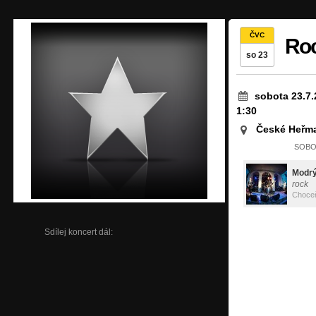
ČVC
Ro
so 23
sobota 23.7.
1:30
České Heřma
SOBOT
Modrý
rock
Choce
Sdílej koncert dál: