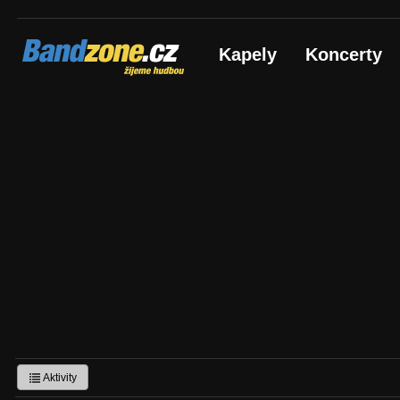
Bandzone.cz
Kapely
Koncerty
žijeme hudbou
Aktivity