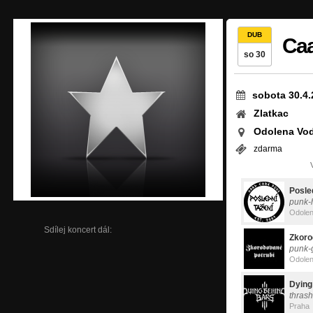
DUB
Caa
so 30
sobota 30.4.
Zlatkac
Odolena Vod
zdarma
Posle
punk-
Odolen
Sdílej koncert dál:
Zkoro
punk-
Odolen
Dying
thras
Praha