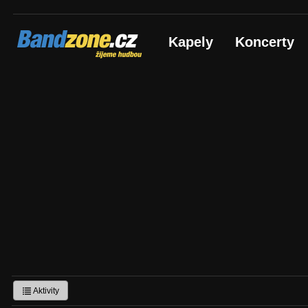
Bandzone.cz
Kapely
Koncerty
žijeme hudbou
Aktivity