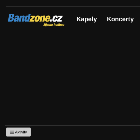
Bandzone.cz
Kapely
Koncerty
žijeme hudbou
Aktivity