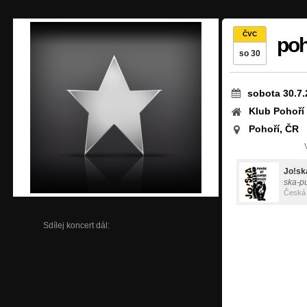
ČVC
poh
so 30
sobota 30.7.
Klub Pohoří
Pohoří, ČR
Jo!sk
ska-p
Česká 
Sdílej koncert dál: