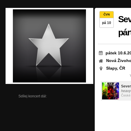
ČVN
Sev
pá 10
pár
pátek 10.6.2
Nová Živoh
Slapy, ČR
Seven
heavy-
České 
Sdílej koncert dál: