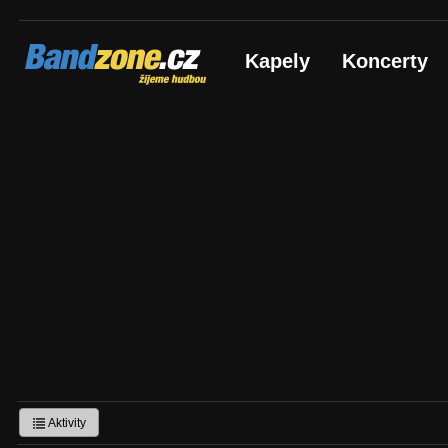
Bandzone.cz
Kapely
Koncerty
žijeme hudbou
Aktivity