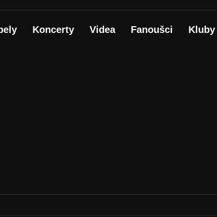
pely
Koncerty
Videa
Fanoušci
Kluby