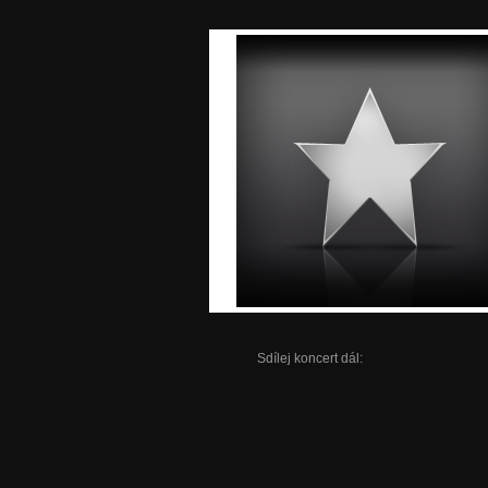
Sdílej koncert dál: