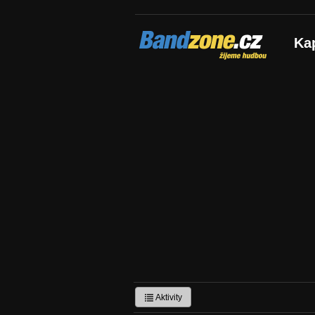
Bandzone.cz
Ka
žijeme hudbou
Aktivity