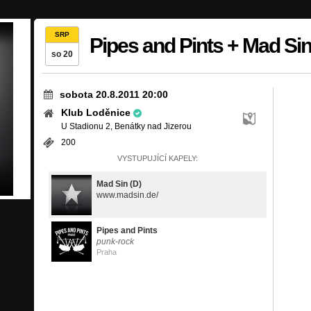
SRP
Pipes and Pints + Mad Si
so 20
sobota 20.8.2011 20:00
Klub Loděnice
U Stadionu 2, Benátky nad Jizerou
200
VYSTUPUJÍCÍ KAPELY:
Mad Sin (D)
www.madsin.de/
Pipes and Pints
punk-rock
Praha