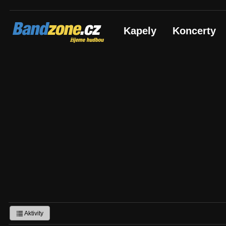
Bandzone.cz
Kapely
Koncerty
žijeme hudbou
Aktivity