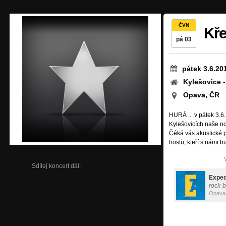
ČVN
Kř
pá 03
pátek 3.6.20
Kylešovice -
Opava, ČR
HURÁ ... v pátek 3.6
Kylešovicích naše n
Čéká vás akustické 
hostů, kteří s námi bud
Sdílej koncert dál:
Exped
rock-
Opava