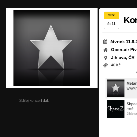
SRP
Kon
čt 11
čtvrtek 11.8
Open-air Pi
Jihlava, ČR
40 Kč
Meta
www.m
Sdílej koncert dál:
Shpe
rock
Jihlava