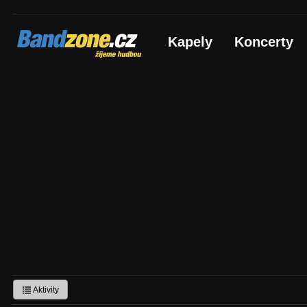
Bandzone.cz
Kapely
Koncerty
žijeme hudbou
Aktivity