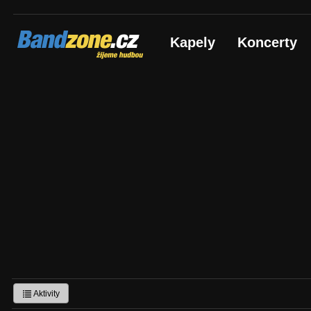
Bandzone.cz
Kapely
Koncerty
žijeme hudbou
Aktivity