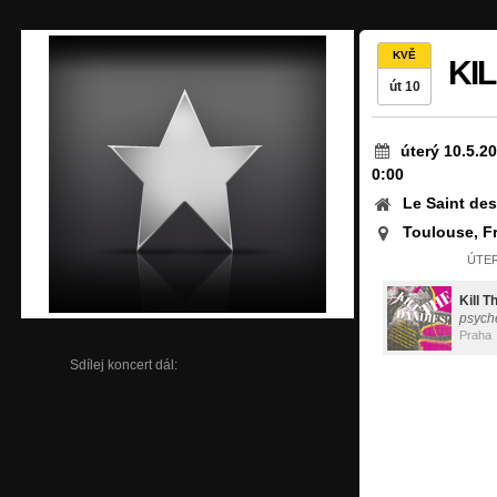
KVĚ
KIL
út 10
úterý 10.5.2
0:00
Le Saint des
Toulouse, F
ÚTER
Kill T
psyche
Praha
Sdílej koncert dál: