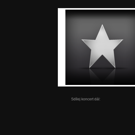
Sdílej koncert dál: