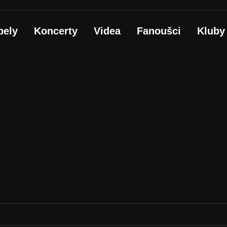
pely
Koncerty
Videa
Fanoušci
Kluby