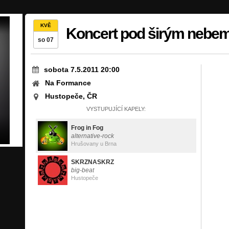
KVĚ
Koncert pod širým nebe
so 07
sobota 7.5.2011 20:00
Na Formance
Hustopeče, ČR
VYSTUPUJÍCÍ KAPELY:
Frog in Fog
alternative-rock
Hrušovany u Brna
SKRZNASKRZ
big-beat
Hustopeče