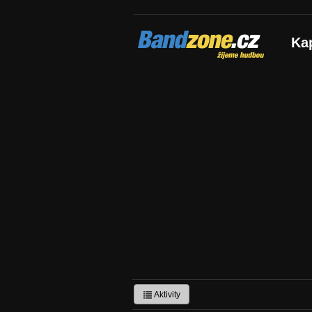
Bandzone.cz
Ka
žijeme hudbou
Aktivity