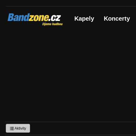
Bandzone.cz
Kapely
Koncerty
žijeme hudbou
Aktivity