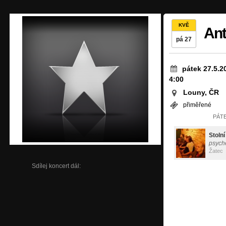
KVĚ
Ant
pá 27
pátek 27.5.2
4:00
Louny, ČR
přiměřené
PÁTE
Stoln
psyche
Žatec
Sdílej koncert dál: